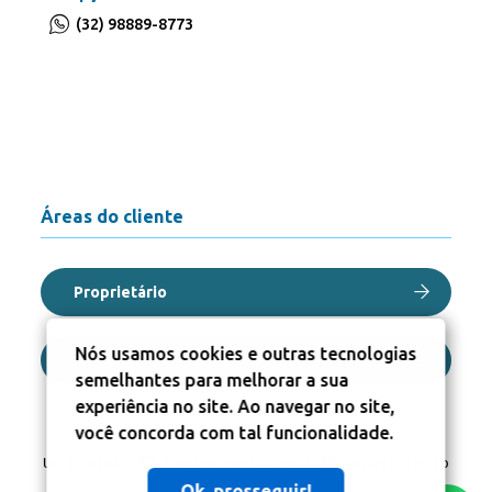
(32) 98889-8773
Áreas do cliente
Proprietário
Nós usamos cookies e outras tecnologias
Inquilino
semelhantes para melhorar a sua
experiência no site. Ao navegar no site,
você concorda com tal funcionalidade.
Um projeto
Inovandoweb.com
+
Robustcrm.io
Ok, prosseguir!