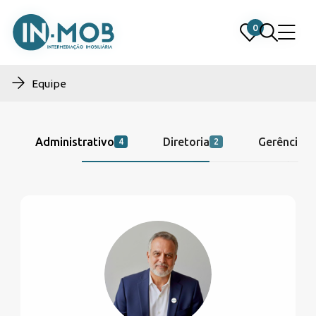
0
0
Equipe
Administrativo
Diretoria
Gerência
4
2
2