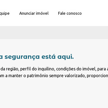
quipe
quipe
Anunciar imóvel
Anunciar imóvel
Fale conosco
Fale conosco
a segurança está aqui.
da região, perfil do inquilino, condições do imóvel, par
udam a manter o patrimônio sempre valorizado, proporci