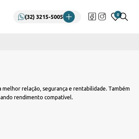
0
0
(32) 3215-5005
(32) 3215-5005
a a melhor relação, segurança e rentabilidade. Também
onando rendimento compatível.