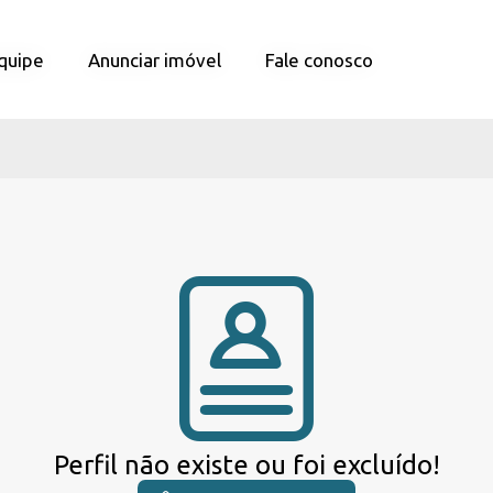
quipe
quipe
Anunciar imóvel
Anunciar imóvel
Fale conosco
Fale conosco
Perfil não existe ou foi excluído!