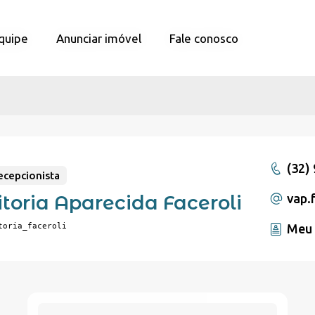
quipe
quipe
Anunciar imóvel
Anunciar imóvel
Fale conosco
Fale conosco
(32)
ecepcionista
itoria Aparecida Faceroli
vap.
toria_faceroli
Meu 