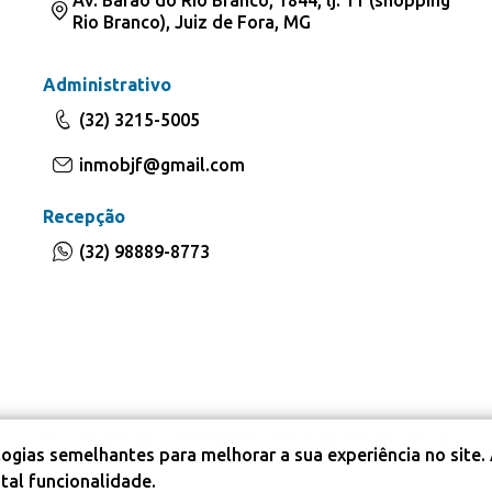
Av. Barão do Rio Branco, 1844, lj. 11 (shopping
Rio Branco), Juiz de Fora, MG
Administrativo
(32) 3215-5005
inmobjf@gmail.com
Recepção
(32) 98889-8773
Um projeto
Inovandoweb.com
+
Robustcrm.io
ogias semelhantes para melhorar a sua experiência no site.
tal funcionalidade.