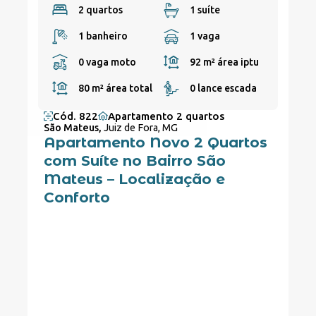
2 quartos
1 suíte
1 banheiro
1 vaga
0 vaga moto
92 m²
área iptu
80 m²
área total
0 lance escada
Cód. 822
Apartamento 2 quartos
São Mateus,
Juiz de Fora, MG
Apartamento Novo 2 Quartos
com Suíte no Bairro São
Mateus – Localização e
Conforto