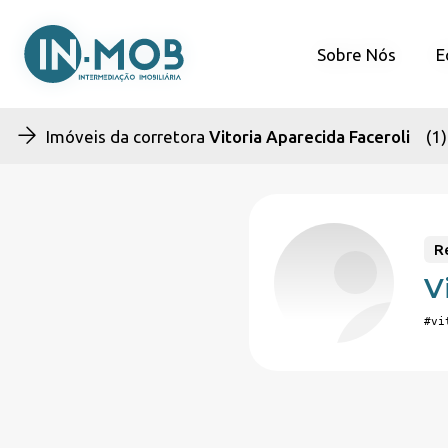
Sobre Nós
Sobre Nós
E
E
Imóveis da corretora
Vitoria Aparecida Faceroli
(1)
R
V
#vi