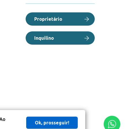
Proprietário
Inquilino
 Ao
Ok, prosseguir!